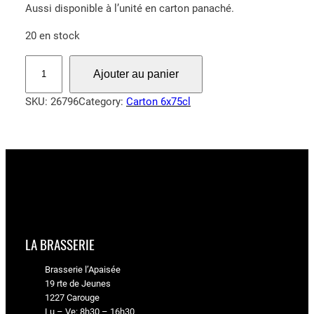
Aussi disponible à l’unité en carton panaché.
20 en stock
q
Ajouter au panier
u
a
SKU:
26796
Category:
Carton 6x75cl
n
t
i
t
é
d
e
P
LA BRASSERIE
a
i
Brasserie l’Apaisée
n
19 rte de Jeunes
p
1227 Carouge
Lu – Ve: 8h30 – 16h30