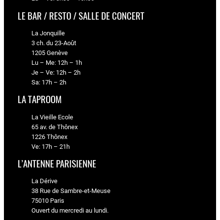
e
r
LE BAR / RESTO / SALLE DE CONCERT
d
La Jonquille
u
3 ch. du 23-Août
1205 Genève
Lu – Me: 12h – 1h
Je – Ve: 12h – 2h
Sa: 17h – 2h
LA TAPROOM
La Vieille Ecole
65 av. de Thônex
1226 Thônex
Ve: 17h – 21h
L’ANTENNE PARISIENNE
La Dérive
38 Rue de Sambre-et-Meuse
75010 Paris
Ouvert du mercredi au lundi.