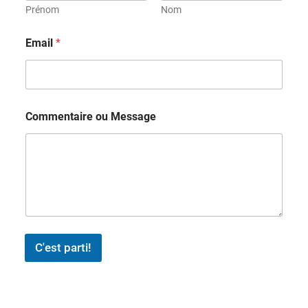
Prénom
Nom
v
Email
*
o
u
s
?
ê
t
Commentaire ou Message
e
s
C'est parti!